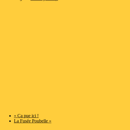
«
Ça pue ici !
La Fusée Poubelle
»