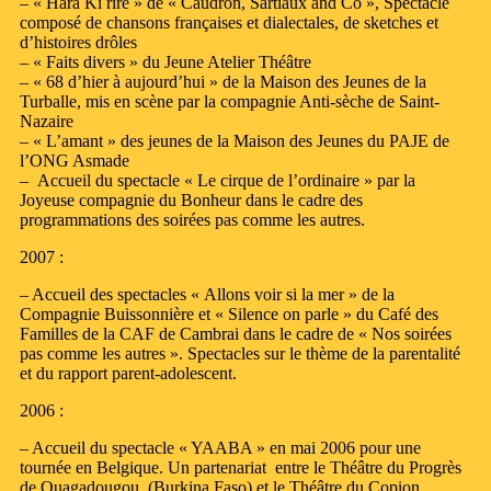
– « Hara Ki rire » de « Caudron, Sartiaux and Co », Spectacle
composé de chansons françaises et dialectales, de sketches et
d’histoires drôles
– « Faits divers » du Jeune Atelier Théâtre
– « 68 d’hier à aujourd’hui » de la Maison des Jeunes de la
Turballe, mis en scène par la compagnie Anti-sèche de Saint-
Nazaire
– « L’amant » des jeunes de la Maison des Jeunes du PAJE de
l’ONG Asmade
– Accueil du spectacle « Le cirque de l’ordinaire » par la
Joyeuse compagnie du Bonheur dans le cadre des
programmations des soirées pas comme les autres.
2007 :
– Accueil des spectacles « Allons voir si la mer » de la
Compagnie Buissonnière et « Silence on parle » du Café des
Familles de la CAF de Cambrai dans le cadre de « Nos soirées
pas comme les autres ». Spectacles sur le thème de la parentalité
et du rapport parent-adolescent.
2006 :
– Accueil du spectacle « YAABA » en mai 2006 pour une
tournée en Belgique. Un partenariat entre le Théâtre du Progrès
de Ouagadougou (Burkina Faso) et le Théâtre du Copion