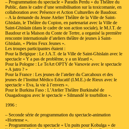
– Programmation du spectacle « Paradis Perdu » du Théâtre du
Public, dans le cadre d’une sensibilisation sur la toxicomanie, en
collaboration avec Présence et Action Culturelles de Baudour.
– A la demande du Jeune Atelier Théâtre de la Ville de Saint-
Ghislain, le Théâtre du Copion, en partenariat avec la Ville de
Saint-Ghislain (dans le cadre de son action sociale), le M.J.T. de
Baudour et la Maison du Conte de Tertre, a organisé la première
rencontre internationale d’ateliers théâtre de jeunes à Saint-
Ghislain, « Pleins Feux Jeunes ».
Les troupes participantes étaient :
Pour la Belgique : Le J.A.T. de la Ville de Saint-Ghislain avec le
spectacle « Y a pas de problème, y a un lézard ».
Pour la Pologne : Le TeArt OPTY de Varsovie avec le spectacle
« A jutro ? »
Pour la France : Les jeunes de l’atelier du Carcahoux et des
jeunes de l’Institut Médico Educatif (I.M.E.) de Rieux avec le
spectacle « Eva, la vie à l’envers ».
Pour le Burkina Faso : L’Atelier Théâtre Burkinabé de
Ouagadougou avec le spectacle « Silmandé le tourbillon ».
1996 :
– Seconde série de programmation du spectacle-animation
«Hortense ».
– Programmation du spectacle « Un puits pour Kobulga » de