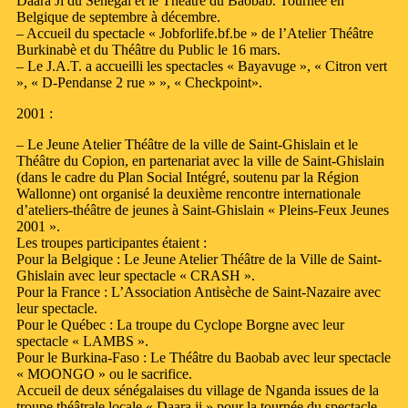
Daara Ji du Sénégal et le Théâtre du Baobab. Tournée en
Belgique de septembre à décembre.
– Accueil du spectacle « Jobforlife.bf.be » de l’Atelier Théâtre
Burkinabè et du Théâtre du Public le 16 mars.
– Le J.A.T. a accueilli les spectacles « Bayavuge », « Citron vert
», « D-Pendanse 2 rue » », « Checkpoint».
2001 :
– Le Jeune Atelier Théâtre de la ville de Saint-Ghislain et le
Théâtre du Copion, en partenariat avec la ville de Saint-Ghislain
(dans le cadre du Plan Social Intégré, soutenu par la Région
Wallonne) ont organisé la deuxième rencontre internationale
d’ateliers-théâtre de jeunes à Saint-Ghislain « Pleins-Feux Jeunes
2001 ».
Les troupes participantes étaient :
Pour la Belgique : Le Jeune Atelier Théâtre de la Ville de Saint-
Ghislain avec leur spectacle « CRASH ».
Pour la France : L’Association Antisèche de Saint-Nazaire avec
leur spectacle.
Pour le Québec : La troupe du Cyclope Borgne avec leur
spectacle « LAMBS ».
Pour le Burkina-Faso : Le Théâtre du Baobab avec leur spectacle
« MOONGO » ou le sacrifice.
Accueil de deux sénégalaises du village de Nganda issues de la
troupe théâtrale locale « Daara ji » pour la tournée du spectacle-