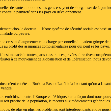
uelles de santé autonomes, les gens essayent de s’organiser de façon in
 contre la pauvreté dans les pays en développement.
lement chez le docteur … Notre système de sécurité sociale est basé sur l
st malade ou pauvre.
 ne cessent d’augmenter et la charge personnelle du patient grimpe de 
us au profit des assurances complémentaires pour qui peut se les payer.
ial est menacé de toutes parts : assurances privées, directives europée
ésister à ce mouvement de globalisation et de libéralisation, nous dev
ns créent cet été au Burkina Faso « Laafi bala ! » : tant qu’on a la sant
à vendre.
 enrichissant entre l’Europe et l’Afrique, sur la façon dont nous pouvo
i soit proche de la population, le recours aux médicaments génériques «
 fait que, de plus en plus, les problèmes sont interdépendants et que nou