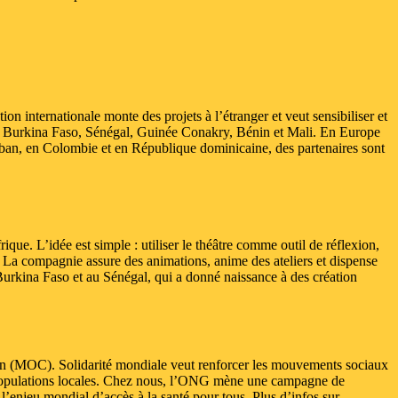
on internationale monte des projets à l’étranger et veut sensibiliser et
, Burkina Faso, Sénégal, Guinée Conakry, Bénin et Mali. En Europe
iban, en Colombie et en République dominicaine, des partenaires sont
que. L’idée est simple : utiliser le théâtre comme outil de réflexion,
s. La compagnie assure des animations, anime des ateliers et dispense
urkina Faso et au Sénégal, qui a donné naissance à des création
n (MOC). Solidarité mondiale veut renforcer les mouvements sociaux
 populations locales. Chez nous, l’ONG mène une campagne de
 l’enjeu mondial d’accès à la santé pour tous. Plus d’infos sur