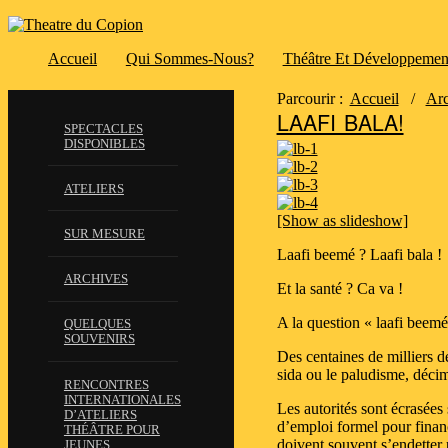
Accueil
Qui Sommes-Nous?
Théâtre Et Développemen
Parcourir :
Accueil
/
Arc
LAAFI BALA!
SPECTACLES
DISPONIBLES
ATELIERS
[Show as slideshow]
SUR MESURE
Laafi beemé ? Laafi bala !
ARCHIVES
Et la santé ? Ca va !
A la question « laafi beemé 
QUELQUES
SOUVENIRS
Des centaines de milliers 
sida ou le paludisme, déci
RENCONTRES
INTERNATIONALES
Les autorités sont écrasées 
D’ATELIERS
d’emploi formel pour financ
THÉÂTRE POUR
doivent souvent s’endetter 
JEUNES