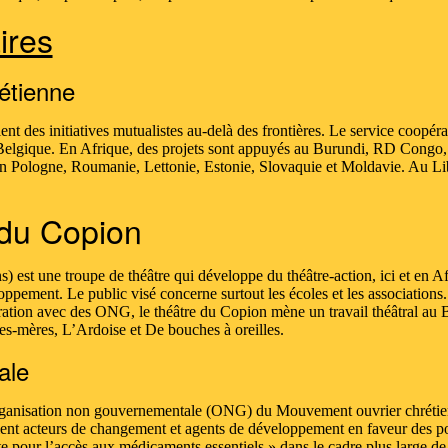
ires
étienne
t des initiatives mutualistes au-delà des frontières. Le service coopérati
Belgique. En Afrique, des projets sont appuyés au Burundi, RD Congo
 en Pologne, Roumanie, Lettonie, Estonie, Slovaquie et Moldavie. Au L
 du Copion
est une troupe de théâtre qui développe du théâtre-action, ici et en Afri
loppement. Le public visé concerne surtout les écoles et les association
ration avec des ONG, le théâtre du Copion mène un travail théâtral au B
es-mères, L’Ardoise et De bouches à oreilles.
ale
’organisation non gouvernementale (ONG) du Mouvement ouvrier chrétie
oient acteurs de changement et agents de développement en faveur des
tte pour l’accès aux médicaments essentiels » dans le cadre plus large de