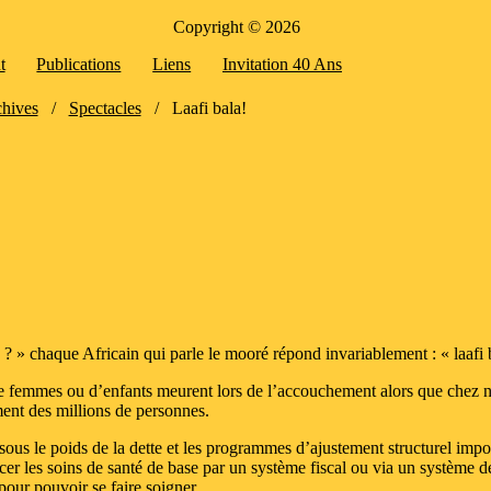
Copyright © 2026
t
Publications
Liens
Invitation 40 Ans
hives
/
Spectacles
/
Laafi bala!
? » chaque Africain qui parle le mooré répond invariablement : « laafi bal
de femmes ou d’enfants meurent lors de l’accouchement alors que chez n
ment des millions de personnes.
sous le poids de la dette et les programmes d’ajustement structurel imposé
er les soins de santé de base par un système fiscal ou via un système de
pour pouvoir se faire soigner.