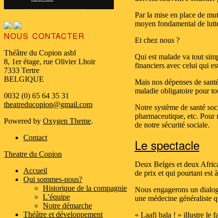
Par la mise en place de mut
moyen fondamental de lutte
NOUS CONTACTER
Et chez nous ?
Théâtre du Copion asbl
Qui est malade va tout simp
8, 1er étage, rue Olivier Lhoir
financiers avec celui qui e
7333 Tertre
BELGIQUE
Mais nos dépenses de santé
maladie obligatoire pour to
0032 (0) 65 64 35 31
theatreducopion@gmail.com
Notre système de santé soc
pharmaceutique, etc. Pour r
Powered by
Oxygen Theme
.
de notre sécurité sociale.
Contact
Le spectacle
Theatre du Copion
Deux Belges et deux Africai
Accueil
de prix et qui pourtant est 
Qui sommes-nous?
Historique de la compagnie
Nous engagerons un dialogue
L’équipe
une médecine généraliste qu
Notre démarche
Théâtre et développement
« Laafi bala ! » illustre le