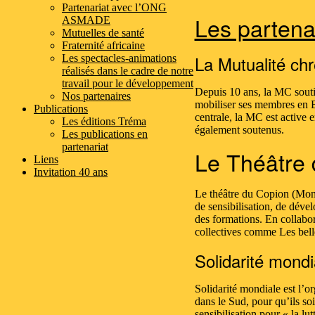
Partenariat avec l’ONG
Les partena
ASMADE
Mutuelles de santé
Fraternité africaine
La Mutualité chr
Les spectacles-animations
réalisés dans le cadre de notre
travail pour le développement
Depuis 10 ans, la MC soutien
Nos partenaires
mobiliser ses membres en 
Publications
centrale, la MC est active
Les éditions Tréma
également soutenus.
Les publications en
partenariat
Le Théâtre
Liens
Invitation 40 ans
Le théâtre du Copion (Mons) 
de sensibilisation, de déve
des formations. En collabo
collectives comme Les bell
Solidarité mondi
Solidarité mondiale est l
dans le Sud, pour qu’ils s
sensibilisation pour « la lu