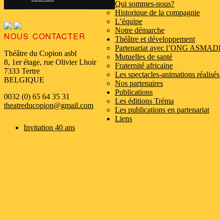
Qui sommes-nous?
Historique de la compagnie
L’équipe
Notre démarche
NOUS CONTACTER
Théâtre et développement
Partenariat avec l’ONG ASMAD
Théâtre du Copion asbl
Mutuelles de santé
8, 1er étage, rue Olivier Lhoir
Fraternité africaine
7333 Tertre
Les spectacles-animations réalisés
BELGIQUE
Nos partenaires
Publications
0032 (0) 65 64 35 31
Les éditions Tréma
theatreducopion@gmail.com
Les publications en partenariat
Liens
Invitation 40 ans