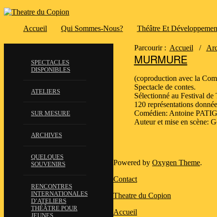
Accueil
Qui Sommes-Nous?
Théâtre Et Développemen
Parcourir :
Accueil
/
Arc
MURMURE
SPECTACLES
DISPONIBLES
(coproduction avec la Com
Spectacle de contes.
ATELIERS
Sélectionné au Festival de
120 représentations donnée
Comédien: Antoine PAT
SUR MESURE
Auteur et mise en scène
ARCHIVES
QUELQUES
Powered by
Oxygen Theme
.
SOUVENIRS
Contact
RENCONTRES
INTERNATIONALES
Theatre du Copion
D’ATELIERS
THÉÂTRE POUR
Accueil
JEUNES