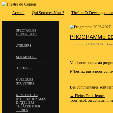
Accueil
Qui Sommes-Nous?
Théâtre Et Développemen
SPECTACLES
DISPONIBLES
PROGRAMME 20
copion
/
30/06/2026
/
Lea
ATELIERS
SUR MESURE
Voici notre nouveau progr
ARCHIVES
N’hésitez pas à nous contac
QUELQUES
SOUVENIRS
Les commentaires sont fer
RENCONTRES
← Pleins Feux Jeunes
INTERNATIONALES
Tournesol, ou comment mett
D’ATELIERS
THÉÂTRE POUR
JEUNES